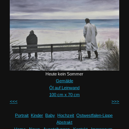
Heute kein Sommer
Gemälde
Öl auf Leinwand
100 cm x 70 cm
<<<
>>>
Portrait
Kinder
Baby
Hochzeit
Ostwestfalen-Lippe
Abstrakt