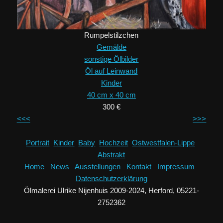
Rumpelstilzchen
Gemälde
sonstige Ölbilder
Öl auf Leinwand
Kinder
40 cm x 40 cm
300 €
<<<
>>>
Portrait
Kinder
Baby
Hochzeit
Ostwestfalen-Lippe
Abstrakt
Home
News
Ausstellungen
Kontakt
Impressum
Datenschutzerklärung
Ölmalerei Ulrike Nijenhuis
2009-2024
,
Herford, 05221-
2752362